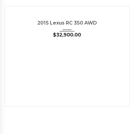
2015
Autom...
35126
USED
2015 Lexus RC 350 AWD
$
32,900.00