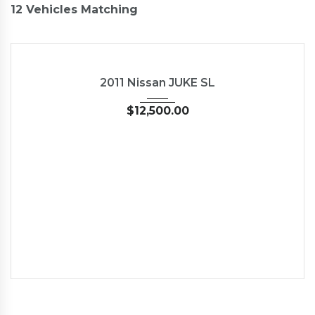
12
Vehicles Matching
2011
Autom...
62662
USED
2011 Nissan JUKE SL
$
12,500.00