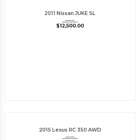
2011
Autom...
62662
USED
2011 Nissan JUKE SL
$
12,500.00
2015
Autom...
35126
USED
2015 Lexus RC 350 AWD