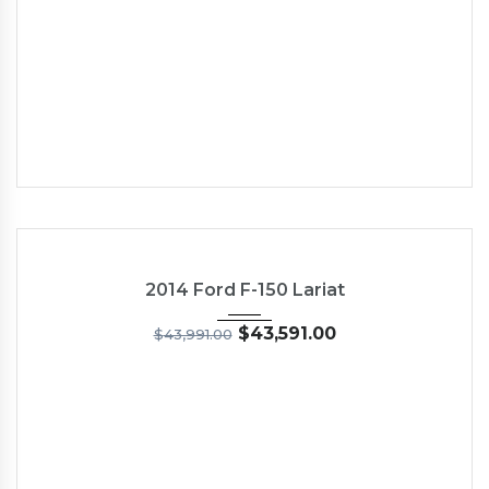
2014
5-Spe...
19,030
USED
2014 Ford F-150 Lariat
$
43,591.00
$
43,991.00