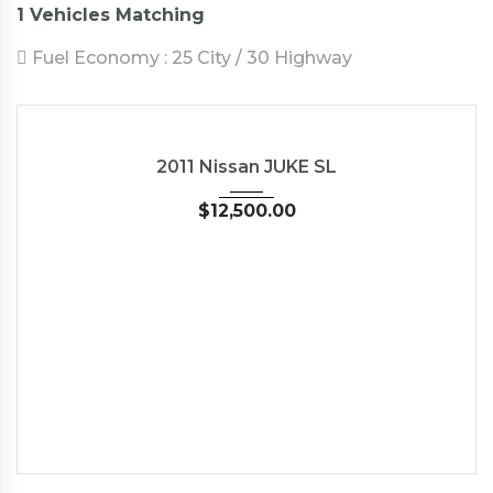
1
Vehicles Matching
Fuel Economy :
25 City / 30 Highway
2011
Autom...
62662
USED
2011 Nissan JUKE SL
$
12,500.00