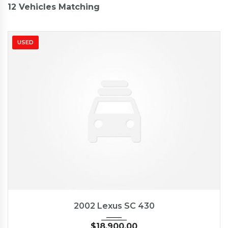
12
Vehicles Matching
USED
2002
Autom...
57176
2002 Lexus SC 430
$
18,900.00