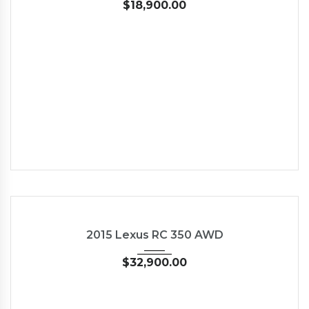
$
18,900.00
2015
Autom...
35126
USED
2015 Lexus RC 350 AWD
$
32,900.00