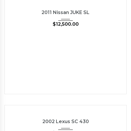
2011
Autom...
62662
USED
2011 Nissan JUKE SL
$
12,500.00
2002
Autom...
57176
USED
2002 Lexus SC 430