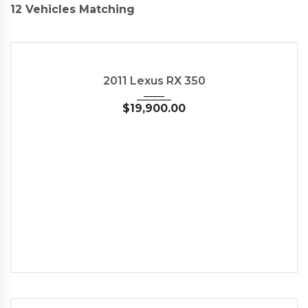
12
Vehicles Matching
2011
Autom...
89827
USED
2011 Lexus RX 350
$
19,900.00