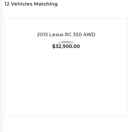
12
Vehicles Matching
2015
Autom...
35126
USED
2015 Lexus RC 350 AWD
$
32,900.00