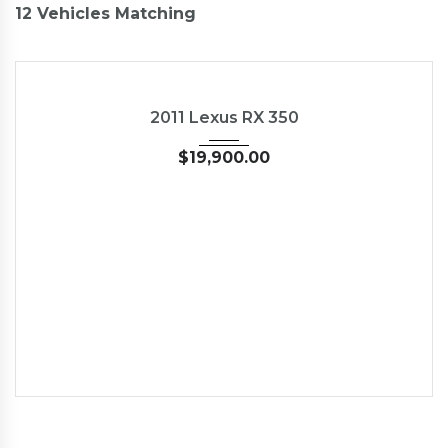
12
Vehicles Matching
2011
Autom...
89827
USED
2011 Lexus RX 350
$
19,900.00