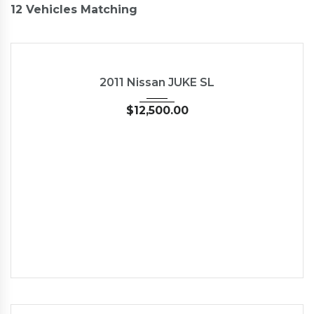
12
Vehicles Matching
2011
Autom...
62662
USED
2011 Nissan JUKE SL
$
12,500.00