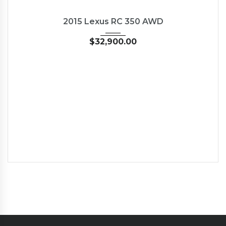
2015
Autom...
35126
USED
2015 Lexus RC 350 AWD
$
32,900.00