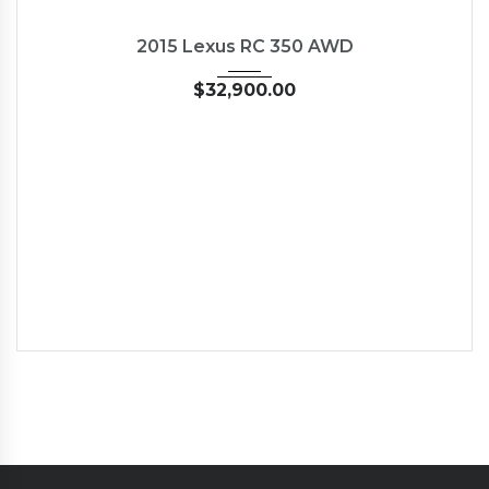
2015
Autom...
35126
USED
2015 Lexus RC 350 AWD
$
32,900.00