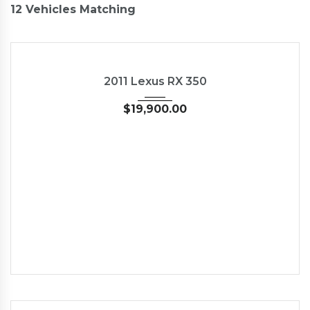
12
Vehicles Matching
2011
Autom...
89827
USED
2011 Lexus RX 350
$
19,900.00